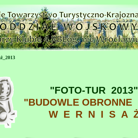
aż_2013
"FOTO-
TUR 201
3
"
"BUDOWLE OBRONNE 
W E R N I S A 