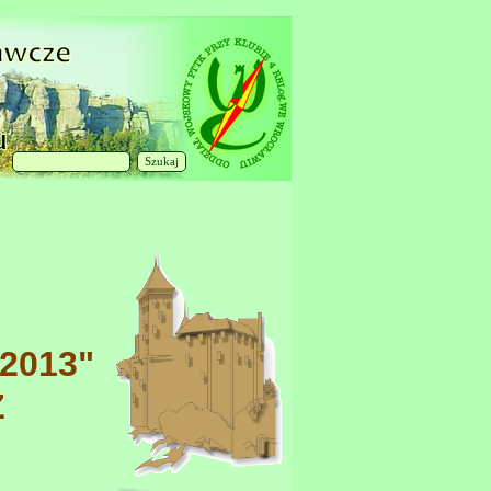
Szukaj
201
3
"
Ż