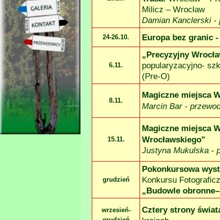
Milicz – Wrocław
Damian Kanclerski -
Europa bez granic -
24-
26.10.
„Precyzyjny Wrocła
popularyzacyjno-
szk
6.11.
(Pre-
O)
Magiczne miejsca W
8.11.
Marcin Bar -
przewod
Magiczne miejsca W
Wrocławskiego"
15.11.
Justyna Mukulska -
p
Pokonkursowa wyst
Konkursu Fotografic
grudzień
„Budowle obronne–
Cztery strony świat
wrzesień
-
grudzień