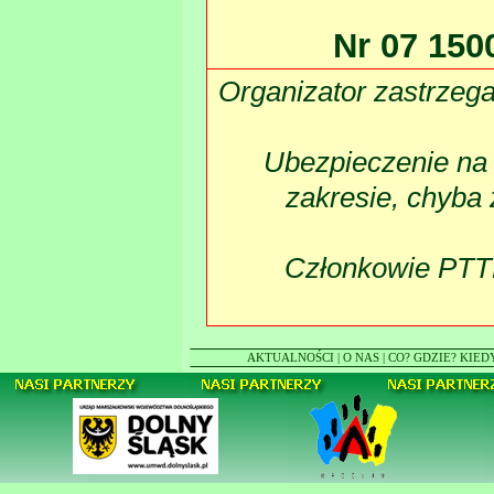
Nr 07 150
Organizator zastrzeg
Ubezpieczenie na
zakresie
,
chyba 
Członkowie PTTK
AKTUALNOŚCI
|
O NAS
|
CO? GDZIE? KIED