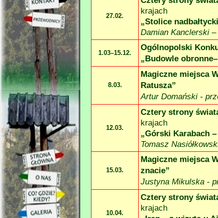
Cztery strony świat
krajach
27.02.
„Stolice nadbałtycki
Damian Kanclerski – 
Ogólnopolski Konku
1.03–15.12.
„Budowle obronne–
Magiczne miejsca 
Ratusza”
8.03.
Artur Domański -
prz
Cztery strony świat
krajach
12.03.
„Górski Karabach –
Tomasz Nasiółkowski
Magiczne miejsca W
znacie”
15.03.
Justyna Mikulska -
p
Cztery strony świat
krajach
10.04.