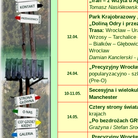
„Iran – z wizyta u A
Tomasz Nasiółkowski
Park Krajobrazowy 
„Doliną Odry i prze
Trasa:
Wrocław – Ura
Wrzosy – Tarchalice
12.04.
– Białków – Głębowic
Wrocław
Damian Kanclerski -
„Precyzyjny Wrocła
popularyzacyjno -
szk
24.04.
(Pre-
O)
Secesyjna i wielok
10-
11.05.
Manchester
Cztery strony świat
krajach
14.05.
„Po bezdrożach GR
Grażyna i Stefan Sr
„Precyzyjny Wrocła