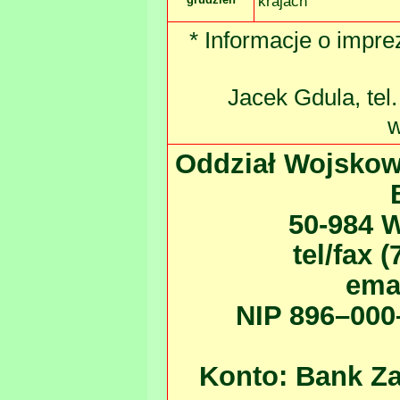
krajach
* Informacje o impre
Jacek Gdula, tel
w
Oddział Wojskow
50-
984 W
tel/fax 
ema
NIP 896–0
Re
Konto: Bank Z