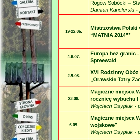
Rogów Sobócki – St
Damian Kanclerski -
Mistrzostwa Polski
19-
22.06.
“MATNIA 2014”*
Europa bez granic -
4-
6.07.
Spreewald
XVI Rodzinny Obóz 
2-
9.08.
„Orawskie Tatry Za
Magiczne miejsca W
rocznicę wybuchu I
23.08.
Wojciech Osypiuk -
p
Magiczne miejsca W
wojskowe
"
6.09
.
Wojciech Osypiuk -
p