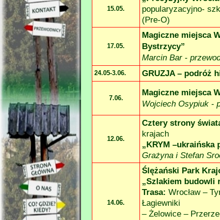
popularyzacyjno-
szk
15.05.
(Pre-
O)
Magiczne miejsca W
Bystrzycy”
17.05.
Marcin Bar -
przewod
GRUZJA – podróż h
24.05-
3.06.
Magiczne miejsca W
7.06.
Wojciech Osypiuk -
p
Cztery strony świat
krajach
12.06.
„KRYM –ukraińska p
Grażyna i Stefan Sr
Ślężański Park Kra
„Szlakiem budowli 
Trasa:
Wrocław – Tyn
Łagiewniki
14.06.
– Żelowice – Przerze