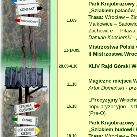
Park Krajobrazowy 
„Szlakiem pałaców,
Trasa:
Wrocław – Zło
13.09.
Małkowice – Sadowic
Zachowice – Piława 
Damian Kanclerski -
Mistrzostwa Polski 
13-
14.09.
II Mistrzostwa Wroc
XLIV Rajd Górski W
28.09-
4.10.
Magiczne miejsca W
11.10.
Artur Domański -
prz
„Precyzyjny Wrocła
popularyzacyjno -
szk
16.10.
(Pre-
O)
Park Krajobrazowy 
„Szlakiem budowli 
Trasa:
Wrocław – Pr
18.10.