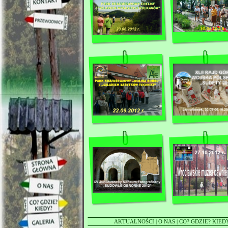
AKTUALNOŚCI
|
O NAS
|
CO? GDZIE? KIED