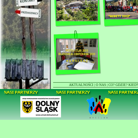
AKTUALNOŚCI
|
O NAS
|
CO? GDZIE? KIED