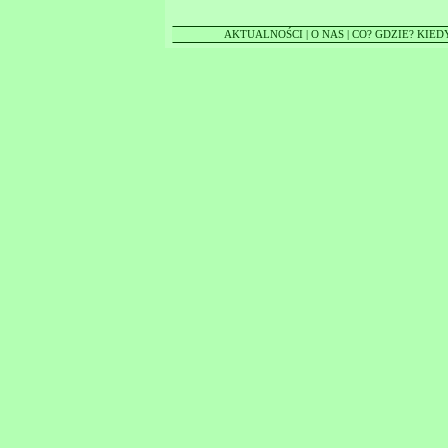
AKTUALNOŚCI
|
O NAS
|
CO? GDZIE? KIED