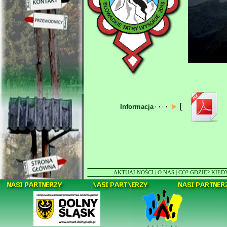
Informacja
AKTUALNOŚCI
|
O NAS
|
CO? GDZIE? KIED